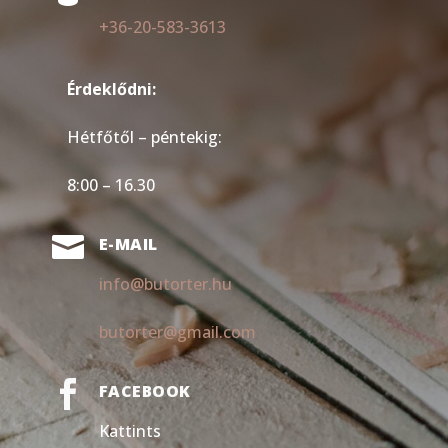
+36-20-583-3613
Érdeklődni:
Hétfőtől – péntekig:
8:00 – 16.30

E-MAIL
info@butorter.hu
butorter@gmail.com

FACEBOOK
Kattints