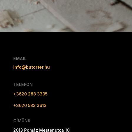
EMAIL
info@butorter.hu
TELEFON
+3620 288 3305
+3620 583 3613
CÍMÜNK
2013 Pomáz Mester utca 10