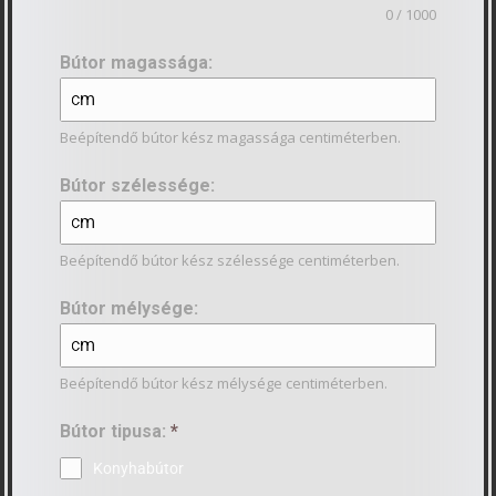
0 / 1000
Bútor magassága:
Beépítendő bútor kész magassága centiméterben.
Bútor szélessége:
Beépítendő bútor kész szélessége centiméterben.
Bútor mélysége:
Beépítendő bútor kész mélysége centiméterben.
Bútor tipusa:
*
Konyhabútor