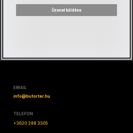
Üzenet küldése
EMAIL
info@butorter.hu
TELEFON
+3620 288 3305