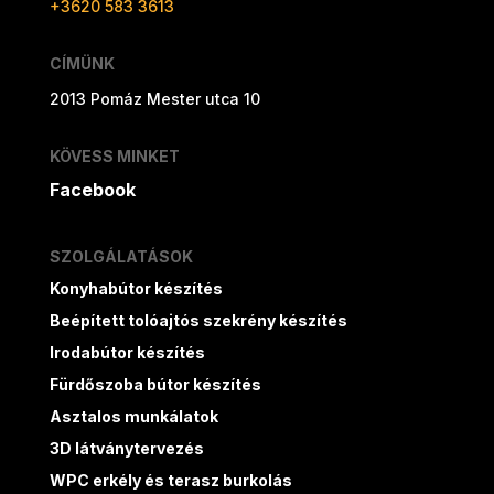
+3620 583 3613
CÍMÜNK
2013 Pomáz Mester utca 10
KÖVESS MINKET
Facebook
SZOLGÁLATÁSOK
Konyhabútor készítés
Beépített tolóajtós szekrény készítés
Irodabútor készítés
Fürdőszoba bútor készítés
Asztalos munkálatok
3D látványtervezés
WPC erkély és terasz burkolás