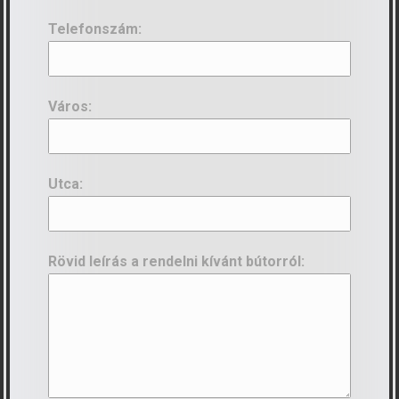
Telefonszám:
Város:
Utca:
Rövid leírás a rendelni kívánt bútorról: