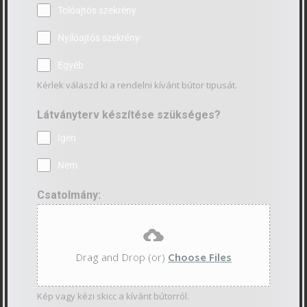
Tolóajtós szekrény
Nyílóajtós szekrény
Egyéb
Kérlek válaszd ki a rendelni kívánt bútor tipusát.
Látványterv készítése szükséges?
Igen
Nem
Csatolmány:
Drag and Drop (or)
Choose Files
Kép vagy kézi skicc a kívánt bútorról.