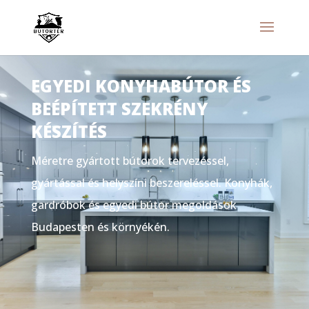
EGYEDI KONYHABÚTOR ÉS
BEÉPÍTETT SZEKRÉNY
KÉSZÍTÉS
Méretre gyártott bútorok tervezéssel,
gyártással és helyszíni beszereléssel. Konyhák,
gardróbok és egyedi bútor megoldások
Budapesten és környékén.