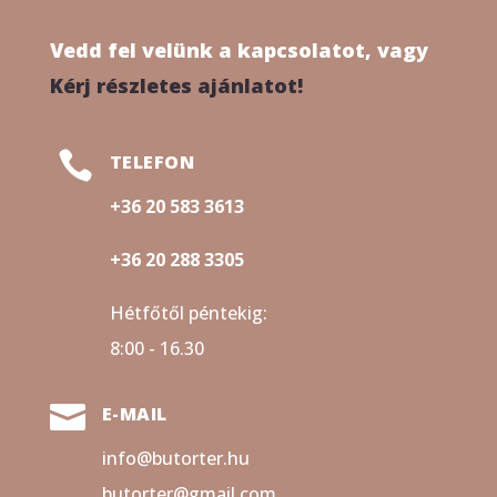
Vedd fel velünk a kapcsolatot, vagy
Kérj részletes ajánlatot!

TELEFON
+36 20 583 3613
+36 20 288 3305
Hétfőtől péntekig:
8:00 - 16.30

E-MAIL
info@butorter.hu
butorter@gmail.com