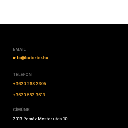
EMAIL
info@butorter.hu
TELEFON
+3620 288 3305
+3620 583 3613
CÍMÜNK
2013 Pomáz Mester utca 10